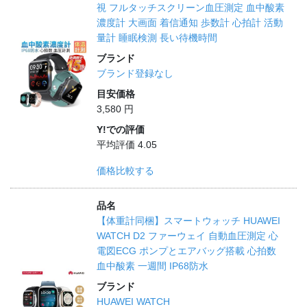
視 フルタッチスクリーン血圧測定 血中酸素
濃度計 大画面 着信通知 歩数計 心拍計 活動
量計 睡眠検測 長い待機時間
ブランド
ブランド登録なし
目安価格
3,580 円
Y!での評価
平均評価 4.05
価格比較する
品名
【体重計同梱】スマートウォッチ HUAWEI
WATCH D2 ファーウェイ 自動血圧測定 心
電図ECG ポンプとエアバッグ搭載 心拍数
血中酸素 一週間 IP68防水
ブランド
HUAWEI WATCH