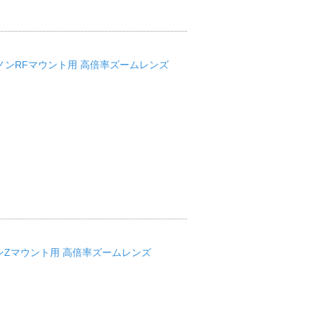
B061R キヤノンRFマウント用 高倍率ズームレンズ
061Z ニコンZマウント用 高倍率ズームレンズ