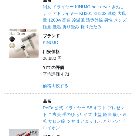
品名
絹女 ドライヤー KINUJO hair dryer きぬじ
ょ ヘアドライヤー KH301 KH302 速乾 大風
量 1200w 高速 冷温風 遠赤外線 男性 メンズ
軽量 低温 折り畳み 折りたたみ
ブランド
KINUJO
目安価格
26,980 円
Y!での評価
平均評価 4.71
価格比較する
品名
ReFa 公式 ドライヤー SE ギフト プレゼン
ト ご褒美 手のひらサイズ 小型 軽量 最小 速
乾 サロン級 ツヤ まとまり しっとり ハイド
ロイオン