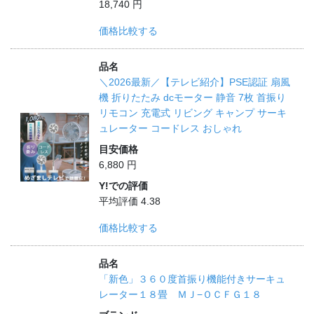
18,740 円
価格比較する
品名
＼2026最新／【テレビ紹介】PSE認証 扇風
機 折りたたみ dcモーター 静音 7枚 首振り
リモコン 充電式 リビング キャンプ サーキ
ュレーター コードレス おしゃれ
目安価格
6,880 円
Y!での評価
平均評価 4.38
価格比較する
品名
「新色」３６０度首振り機能付きサーキュ
レーター１８畳 ＭＪ−ＯＣＦＧ１８