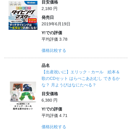
目安価格
2,180 円
発売日
2019年6月19日
Y!での評価
平均評価 3.78
価格比較する
品名
【出産祝いに】エリック・カール 絵本＆
歌のCDセット はらぺこあおむし できるか
な？ 月ようびはなにたべる？
目安価格
6,380 円
Y!での評価
平均評価 4.71
価格比較する