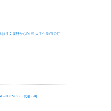
S 領収書は注文履歴からDL可 大手企業/官公庁
D-HDCV02X5 代引不可