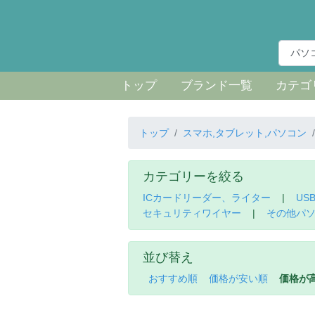
トップ
ブランド一覧
カテゴ
トップ
スマホ,タブレット,パソコン
カテゴリーを絞る
ICカードリーダー、ライター
|
US
セキュリティワイヤー
|
その他パ
並び替え
おすすめ順
価格が安い順
価格が