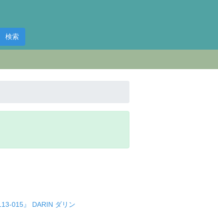
検索
-015』 DARIN ダリン