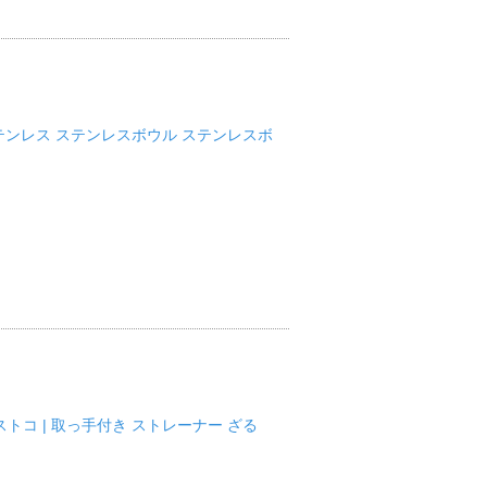
ル ステンレス ステンレスボウル ステンレスボ
ベストコ | 取っ手付き ストレーナー ざる