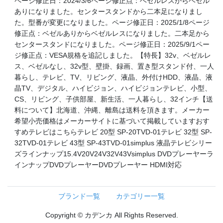
ページ修正日：2024/3/6ページ修正点：ベゼルレスからベゼル
ありになりました。センタースタンドから二本足になりまし
た。型番が変更になりました。ページ修正日：2025/1/8ページ
修正点：ベゼルありからベゼルレスになりました。二本足から
センタースタンドになりました。ページ修正日：2025/9/1ペー
ジ修正点：VESA規格を追記しました。【特長】32v、ベゼルレ
ス、ベゼルなし、32v型、壁掛、録画、置き型スタンド付、一人
暮らし、テレビ、TV、リビング、液晶、外付けHDD、液晶、液
晶TV、デジタル、ハイビジョン、ハイビジョンテレビ、小型、
CS、リビング、子供部屋、新生活、一人暮らし、32インチ【送
料について】北海道、沖縄、離島は送料を頂きます。メーカー
希望小売価格はメーカーサイトに基づいて掲載していますおす
すめテレビはこちらテレビ 20型 SP-20TVD-01テレビ 32型 SP-
32TVD-01テレビ 43型 SP-43TVD-01simplus 液晶テレビシリー
ズラインナップ15.4V20V24V32V43Vsimplus DVDプレーヤーラ
インナップDVDプレーヤーDVDプレーヤー HDMI対応
ブランド一覧
カテゴリー一覧
Copyright © カデンカ All Rights Reserved.