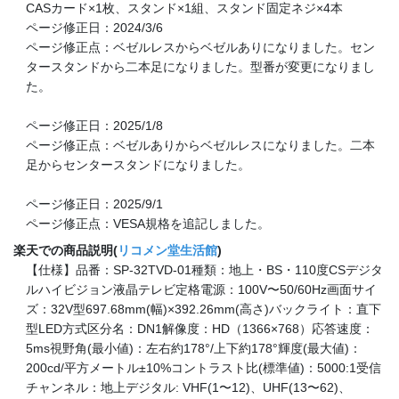
CASカード×1枚、スタンド×1組、スタンド固定ネジ×4本
ページ修正日：2024/3/6
ページ修正点：ベゼルレスからベゼルありになりました。セン
タースタンドから二本足になりました。型番が変更になりまし
た。
ページ修正日：2025/1/8
ページ修正点：ベゼルありからベゼルレスになりました。二本
足からセンタースタンドになりました。
ページ修正日：2025/9/1
ページ修正点：VESA規格を追記しました。
楽天での商品説明(
リコメン堂生活館
)
【仕様】品番：SP-32TVD-01種類：地上・BS・110度CSデジタ
ルハイビジョン液晶テレビ定格電源：100V〜50/60Hz画面サイ
ズ：32V型697.68mm(幅)×392.26mm(高さ)バックライト：直下
型LED方式区分名：DN1解像度：HD（1366×768）応答速度：
5ms視野角(最小値)：左右約178°/上下約178°輝度(最大値)：
200cd/平方メートル±10%コントラスト比(標準値)：5000:1受信
チャンネル：地上デジタル: VHF(1〜12)、UHF(13〜62)、