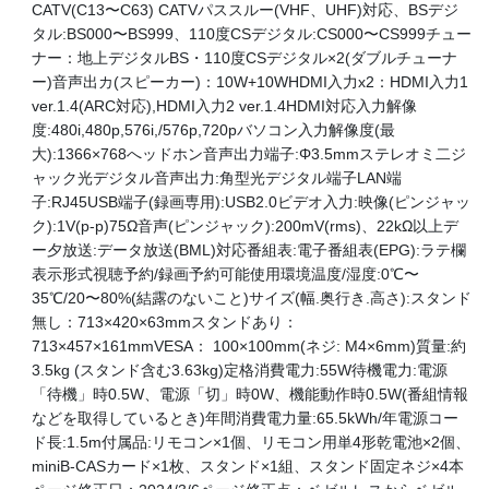
CATV(C13〜C63) CATVパススルー(VHF、UHF)対応、BSデジ
タル:BS000〜BS999、110度CSデジタル:CS000〜CS999チュー
ナー：地上デジタルBS・110度CSデジタル×2(ダブルチューナ
ー)音声出カ(スピーカー)：10W+10WHDMI入力x2：HDMI入力1
ver.1.4(ARC対応),HDMI入力2 ver.1.4HDMI対応入力解像
度:480i,480p,576i,/576p,720pバソコン入力解像度(最
大):1366×768へッドホン音声出力端子:Φ3.5mmステレオミ二ジ
ャック光デジタル音声出力:角型光デジタル端子LAN端
子:RJ45USB端子(録画専用):USB2.0ビデオ入力:映像(ピンジャッ
ク):1V(p-p)75Ω音声(ピンジャック):200mV(rms)、22kΩ以上デ
ー夕放送:データ放送(BML)対応番組表:電子番組表(EPG):ラテ欄
表示形式視聴予約/録画予約可能使用環境温度/湿度:0℃〜
35℃/20〜80%(結露のないこと)サイズ(幅.奥行き.高さ):スタンド
無し：713×420×63mmスタンドあり：
713×457×161mmVESA： 100×100mm(ネジ: M4×6mm)質量:約
3.5kg (スタンド含む3.63kg)定格消費電力:55W待機電力:電源
「待機」時0.5W、電源「切」時0W、機能動作時0.5W(番組情報
などを取得しているとき)年間消費電力量:65.5kWh/年電源コー
ド長:1.5m付属品:リモコン×1個、リモコン用単4形乾電池×2個、
miniB-CASカード×1枚、スタンド×1組、スタンド固定ネジ×4本