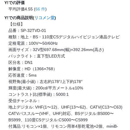
Y!での評価
平均評価4.55 (
66 件
)
Y!での商品説明(
リコメン堂
)
【仕様】
品番：SP-32TVD-01
種類：地上・BS・110度CSデジタルハイビジョン液晶テレビ
定格電源：100V〜50/60Hz
画面サイズ：32V型697.68mm(幅)×392.26mm(高さ)
バックライト：直下型LED方式
区分名：DN1
解像度：HD（1366×768）
応答速度：5ms
視野角(最小値)：左右約178°/上下約178°
輝度(最大値)：200cd/平方メートル±10%
コントラスト比(標準値)：5000:1
受信チャンネル：
地上デジタル: VHF(1〜12)、UHF(13〜62)、CATV(C13〜C63)
CATVパススルー(VHF、UHF)対応、BSデジタル:BS000〜
BS999、110度CSデジタル:CS000〜CS999
付属品:リモコン×1個、リモコン用単4形乾電池×2個、miniB-