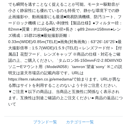
でも瞬間を逃すことなく捉えることが可能。モーター駆動音が
小さく静寂性にも優れているのも特長で、静かな環境下での静
止画撮影や、動画撮影にも最適■簡易防滴機構、防汚コート、フ
ードロック機構 による高い利便性【製品仕様】●フィルター径：
82mm●質量：約1165g●最大径×長さ：φ89.2mm×158mm●レン
ズ構成：15群21枚■最短撮影距離：
0.33m(WIDE)/0.85m(TELE)●画角(対角画角)：63°26'-16°25'●最
大撮影倍率：1:5.7(WIDE)/1:5.9 (TELE)＜レンズフード付＞【付
属品】花型フード、レンズキャップ ※商品の仕様・対応をご確
認の上、ご購入ください。 `タムロン35-150mmF/2-2.8DiIIIVXD
ソニーEマウント用（ModelA058）`tamron`望遠`sony` ※この説
明文は楽天市場店の記載内容です。URLは
https://item.rakuten.co.jp/emedama/で始まります。URLが異な
る際はサイトを利用することのないよう十分ご注意ください。
▼ご注意▼以下の商品は、当商品と互換性に関係なく表示され
ます。互換性は別途ご確認の上ご注文ください● 商品の返品につ
いて
ブランド一覧
カテゴリー一覧