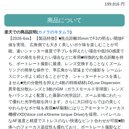
199,816 円
商品について
楽天での商品説明(
カメラのキタムラ
)
【2026-6ss】 【製品特徴】■焦点距離35mmでF2の明るい開放F
値を実現。 広角側でも大きく美しいボケ味を楽しむことが可
能。速いシャッター速度で手ブレを抑えたい場合や低ISO感度で
ノイズの発生を抑えたい場合などに有用■特徴的な焦点距離を持
ち、ポートレート撮影に最適。レンズ交換することなくズーム
リングの簡単な操作で、準広角から望遠までの撮影を シームレ
スにテンポよく続けることができ、シャッターチャンスを逃し
ません■光の分散性を抑えた4枚の特殊硝材LD(Low Dispersion:
異常低分散)レンズと3枚のGM（ガラスモールド非球面）レンズ
をバランスよく配置した最新の光学設計。ズーム全域にわたっ
て優れた光学性能を誇ります。さらに大口径ならではの美しく
やわらかなボケ味を表現■AF駆動にはリニアモーターフォーカス
機構VXD(Voice coil eXtreme torque Drive)を採用。ハイレベル
なAF速度と精度でストレスのない快適なピント合わせが可能■動
体へのフォーカス追従性も優れており、ポートレート撮影など