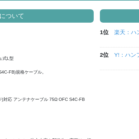
について
1位
楽天：ハ
2位
Y!：ハ
ュ式L型
B(S4C-FB)規格ケーブル。
対応 アンテナケーブル 75Ω OFC S4C-FB