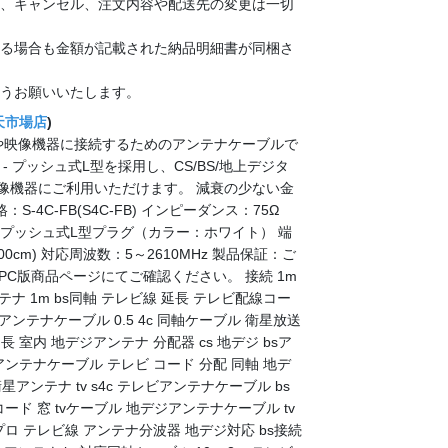
、キャンセル、注文内容や配送先の変更は一切
る場合も金額が記載された納品明細書が同梱さ
うお願いいたします。
天市場店
)
や映像機器に接続するためのアンテナケーブルで
- プッシュ式L型を採用し、CS/BS/地上デジタ
映像機器にご利用いただけます。 減衰の少ない金
-4C-FB(S4C-FB) インピーダンス：75Ω
- プッシュ式L型プラグ（カラー：ホワイト） 端
00cm) 対応周波数：5～2610MHz 製品保証：ご
PC版商品ページにてご確認ください。 接続 1m
 アンテナ 1m bs同軸 テレビ線 延長 テレビ配線コー
アンテナケーブル 0.5 4c 同軸ケーブル 衛星放送
 室内 地デジアンテナ 分配器 cs 地デジ bsア
tvアンテナケーブル テレビ コード 分配 同軸 地デ
アンテナ tv s4c テレビアンテナケーブル bs
ード 窓 tvケーブル 地デジアンテナケーブル tv
プロ テレビ線 アンテナ分波器 地デジ対応 bs接続