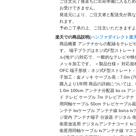
ご注文完了後直ちに出荷準備に入るため
お受けできません。
発送元により、ご注文者と配送先が異な
れます。
予めご了承の上、ご注文いただきますよ
楽天での商品説明(
ハンファダイレクト楽
商品概要 アンテナからの配線をテレビ
す。 端子プラグはネジ式F型ストレート 
ル(地デジ)対応で、一般的なテレビや
メッキ加工です。 ＜製品仕様＞ 対応規格：S
OFC 端子形状：ネジ式F型ストレート 
子加工：金メッキ ケーブル長：7.0m (7
購入より1年間 商品の詳細については、
1.0m 100cm アンテナ分配器 bs cs
ド テレビ ケーブル 7m テレビアンテナ 
用同軸ケーブル 50cm テレビケーブル延長
ンテナ bsケーブル アンテナ線 bs/cs 
ジ室内 アンテナ端子 分波器 デジタル 衛星
衛星放送用 デジタルアンテナコード tvコ
衛星用同軸ケーブル tvアンテナ線 マス