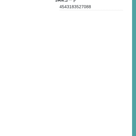
JANコード
4543183527088