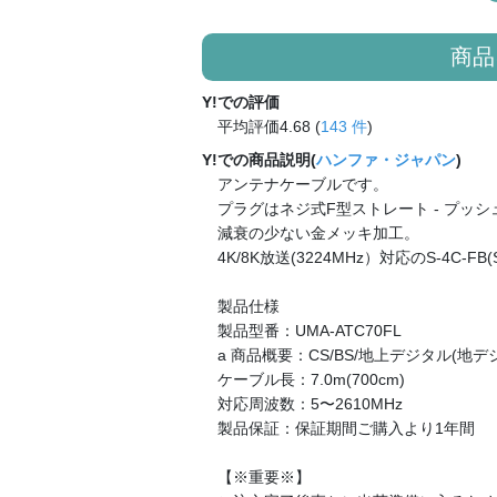
商品
Y!での評価
平均評価4.68 (
143 件
)
Y!での商品説明(
ハンファ・ジャパン
)
アンテナケーブルです。
プラグはネジ式F型ストレート - プッシ
減衰の少ない金メッキ加工。
4K/8K放送(3224MHz）対応のS-4C-F
製品仕様
製品型番：UMA-ATC70FL
a 商品概要：CS/BS/地上デジタル(地デジ)
ケーブル長：7.0m(700cm)
対応周波数：5〜2610MHz
製品保証：保証期間ご購入より1年間
【※重要※】